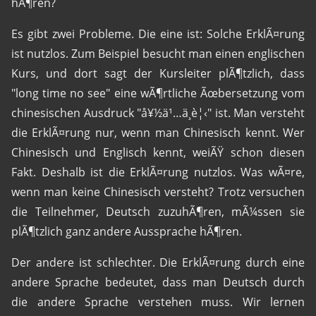
hÃ¶ren?
Es gibt zwei Probleme. Die eine ist: Solche ErklÃ¤rung
ist nutzlos. Zum Beispiel besucht man einen englischen
Kurs, und dort sagt der Kursleiter plÃ¶tzlich, dass
"long time no see" eine wÃ¶rtliche Ãœbersetzung vom
chinesischen Ausdruck "å¥½ä¹…ä¸è¦‹" ist. Man versteht
die ErklÃ¤rung nur, wenn man Chinesisch kennt. Wer
Chinesisch und Englisch kennt, weiÃŸ schon diesen
Fakt. Deshalb ist die ErklÃ¤rung nutzlos. Was wÃ¤re,
wenn man keine Chinesisch versteht? Trotz versuchen
die Teilnehmer, Deutsch zuzuhÃ¶ren, mÃ¼ssen sie
plÃ¶tzlich ganz andere Aussprache hÃ¶ren.
Der andere ist schlechter. Die ErklÃ¤rung durch eine
andere Sprache bedeutet, dass man Deutsch durch
die andere Sprache verstehen muss. Wir lernen