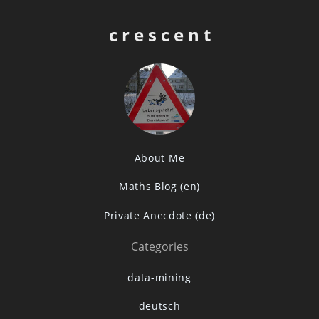
c r e s c e n t
About Me
Maths Blog (en)
Private Anecdote (de)
Categories
data-mining
deutsch